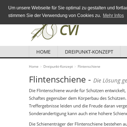
Um unsere Webseite für Sie optimal zu gestalten und fort
stimmen Sie der Verwendung von Cookies zu.
Mehr Infos
CVI
Produkte
und
Entwicklungen
HOME
DREIPUNKT-KONZEPT
für
Landwirtschaft
und
Home
Dreipunkt-Konzept
Flintenschiene
Jagd
Flintenschiene -
Die Lösung g
Die Flintenschiene wurde für Schützen entwickelt
Schaftes gegenüber dem Körperbau des Schützen. 
Treffergebnisse leiden und die Freude daran verge
Sonderandertigung kann auch eine höhere Schiene
Die Schienenträger der Flintenschiene bestehen a