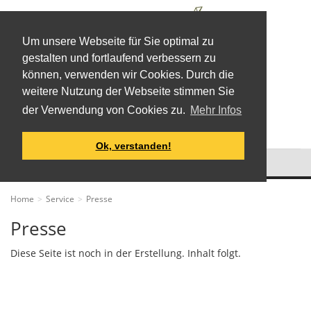
Um unsere Webseite für Sie optimal zu
gestalten und fortlaufend verbessern zu
können, verwenden wir Cookies. Durch die
weitere Nutzung der Webseite stimmen Sie
CVI
der Verwendung von Cookies zu.
Mehr Infos
Ok, verstanden!
Produkte
und
Entwicklungen
für
Home
Service
Presse
Landwirtschaft
Presse
und
Jagd
Diese Seite ist noch in der Erstellung. Inhalt folgt.