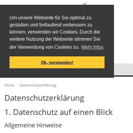
Um unsere Webseite für Sie optimal zu
gestalten und fortlaufend verbessern zu
können, verwenden wir Cookies. Durch die
weitere Nutzung der Webseite stimmen Sie
CVI
der Verwendung von Cookies zu.
Mehr Infos
Ok, verstanden!
Produkte
und
Entwicklungen
für
Home
Datenschutzerklärung
Landwirtschaft
Datenschutzerklärung
und
Jagd
1. Datenschutz auf einen Blick
Allgemeine Hinweise